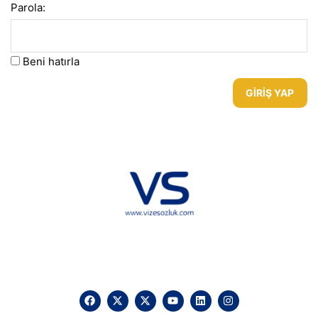
Parola:
Beni hatırla
GIRIŞ YAP
Hakkımızda
KVKK
İletişim
Reklam
Sponsorluk ve İşbirliği
Çerez Politikası