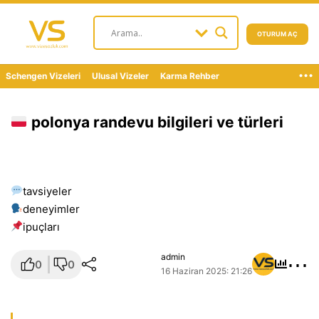
OTURUM AÇ
...
Schengen Vizeleri
Ulusal Vizeler
Karma Rehber
polonya randevu bilgileri ve türleri
tavsiyeler
deneyimler
i̇puçları
⋯
admin
0
0
16 Haziran 2025: 21:26