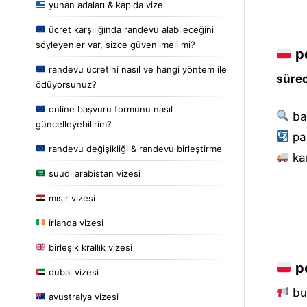
yunan adaları & kapıda vize
ücret karşılığında randevu alabileceğini
söyleyenler var, sizce güvenilmeli mi?
po
randevu ücretini nasıl ve hangi yöntem ile
sürec
ödüyorsunuz?
online başvuru formunu nasıl
ba
güncelleyebilirim?
pa
randevu değişikliği & randevu birleştirme
kar
suudi arabistan vizesi
mısır vizesi
irlanda vizesi
birleşik krallık vizesi
po
dubai vizesi
bu 
avustralya vizesi