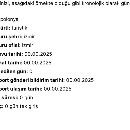
inizi, aşağıdaki örnekte olduğu gibi kronolojik olarak günc
polonya
türü:
turistik
ru şehri:
izmir
ru ofisi:
izmir
vu tarihi:
00.00.2025
at tarihi:
00.00.2025
 edilen gün:
0
ort gönderi bildirim tarihi:
00.00.2025
ort ulaşım tarihi:
00.00.2025
 süresi:
0 gün
ç:
0 gün tek giriş