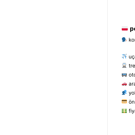
po
kon
uça
tre
oto
ar
yol
ön
fiy