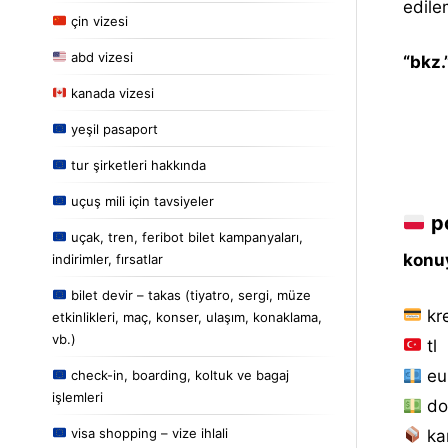
edile
çin vizesi
abd vizesi
“bkz.
kanada vizesi
yeşil pasaport
tur şirketleri hakkında
uçuş mili için tavsiyeler
po
uçak, tren, feribot bilet kampanyaları,
konuy
indirimler, fırsatlar
bilet devir – takas (tiyatro, sergi, müze
kre
etkinlikleri, maç, konser, ulaşım, konaklama,
vb.)
tl
eu
check-in, boarding, koltuk ve bagaj
işlemleri
do
visa shopping – vize ihlali
ka