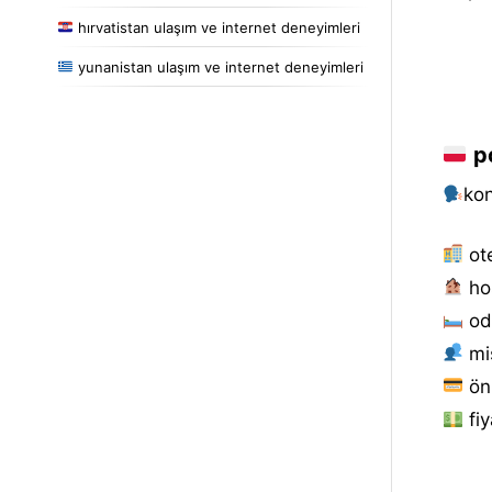
hırvatistan ulaşım ve internet deneyimleri
yunanistan ulaşım ve internet deneyimleri
po
kon
ot
ho
od
mis
ön
fiy