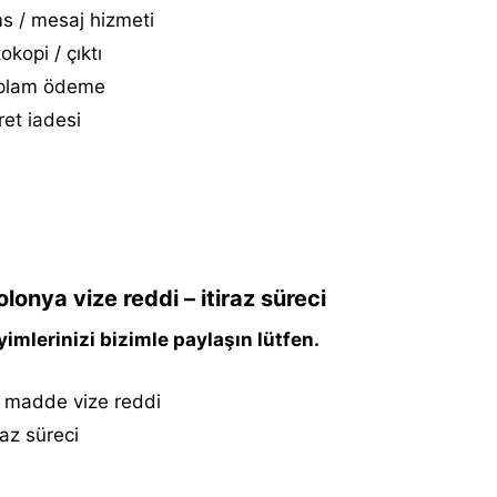
s / mesaj hizmeti
okopi / çıktı
plam ödeme
et i̇adesi
lonya vize reddi – itiraz süreci
imlerinizi bizimle paylaşın lütfen.
 madde vize reddi
iraz süreci