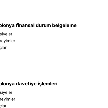
lonya finansal durum belgeleme
siyeler
neyimler
çları
lonya davetiye işlemleri
siyeler
neyimler
çları