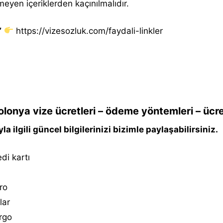
meyen içeriklerden kaçınılmalıdır.
”
https://vizesozluk.com/faydali-linkler
lonya vize ücretleri – ödeme yöntemleri – ücre
la ilgili güncel bilgilerinizi bizimle paylaşabilirsiniz.
di kartı
ro
lar
rgo