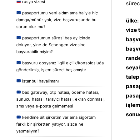
rusya vizesi
sürec
pasaportumu yeni aldım ama haliyle hiç
damga/mühür yok, vize başvurusunda bu
ülke:
sorun olur mu?
vize 
pasaportumun süresi beş ay içinde
başvu
doluyor, yine de Schengen vizesine
başvu
başvurabilir miyim?
rande
başvuru dosyanız ilgili elçilik/konsolosluğa
seyah
gönderilmiş, işlem süreci başlamıştır
talep
istanbul havalimanı
pasap
bad gateway, otp hatası, ödeme hatası,
pasap
sunucu hatası, tarayıcı hatası, ekran donması,
işlem
sms veya e-posta gelmemesi
sonu
kendime ait şirketim var ama sigortam
farklı bir şirketten yatıyor, sizce ne
yapmalıyım?