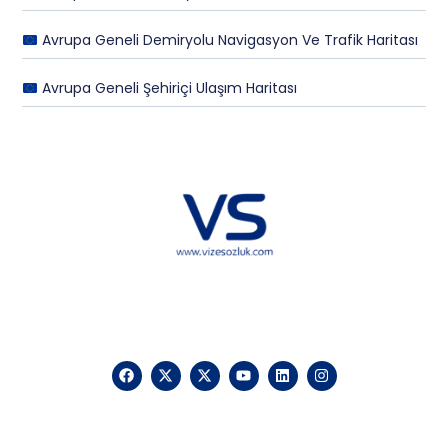
Avrupa Geneli Demiryolu Navigasyon Ve Trafik Haritası
Avrupa Geneli Şehiriçi Ulaşım Haritası
Hakkımızda
KVKK
İletişim
Reklam
Sponsorluk ve İşbirliği
Çerez Politikası
Vize Sözlük © 2025 Vizesozluk.com – Tüm hakları saklıdır, izinsiz
kullanılamaz.