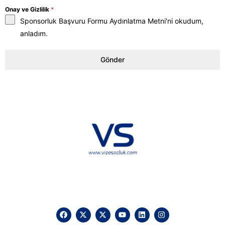
Onay ve Gizlilik
*
Sponsorluk Başvuru Formu Aydınlatma Metni
'ni okudum,
anladım.
Gönder
Hakkımızda
KVKK
İletişim
Reklam
Sponsorluk ve İşbirliği
Çerez Politikası