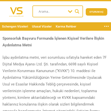
OTURUM AÇ
...
Schengen Vizeleri
Ulusal Vizeler
Karma Rehber
Sponsorluk Başvuru Formunda İşlenen Kişisel Verilere İlişkin
Aydınlatma Metni
İşbu aydınlatma metni, veri sorumlusu sıfatıyla hareket eden 7F
Dijital Medya Ajansı Ltd. Şti. tarafından, 6698 sayılı Kişisel
Verilerin Korunması Kanununun (“KVKK”) 10. maddesi ile
Aydınlatma Yükümlülüğünün Yerine Getirilmesinde Uyulacak
Usul ve Esaslar Hakkında Tebliğ çerçevesinde, kişisel
verilerinizin işlenme amaçları, hukuki nedenleri, toplanma
yöntemi, kimlere aktarılabileceği ve KVKK kapsamındaki
haklarınız konularına ilişkin olarak sizleri bilgilendirmek
amacıyla hazırlanmıştır. İnternet sitemizdeki iletişim formu