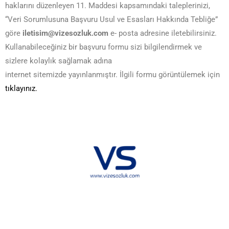
haklarını düzenleyen 11. Maddesi kapsamındaki taleplerinizi,
“Veri Sorumlusuna Başvuru Usul ve Esasları Hakkında Tebliğe”
göre
iletisim@vizesozluk.com
e- posta adresine iletebilirsiniz.
Kullanabileceğiniz bir başvuru formu sizi bilgilendirmek ve
sizlere kolaylık sağlamak adına
internet sitemizde yayınlanmıştır. İlgili formu görüntülemek için
tıklayınız.
Hakkımızda
KVKK
İletişim
Reklam
Sponsorluk ve İşbirliği
Çerez Politikası