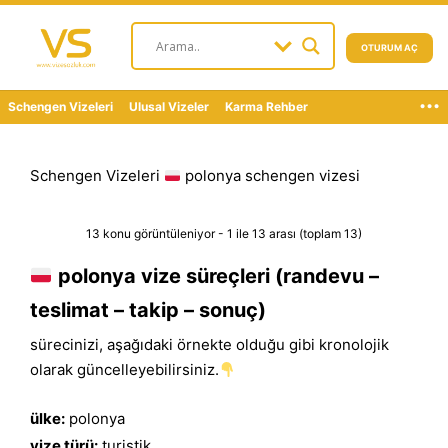
OTURUM AÇ
...
Schengen Vizeleri
Ulusal Vizeler
Karma Rehber
Schengen Vizeleri
polonya schengen vizesi
13 konu görüntüleniyor - 1 ile 13 arası (toplam 13)
polonya vize süreçleri (randevu –
teslimat – takip – sonuç)
sürecinizi, aşağıdaki örnekte olduğu gibi kronolojik
olarak güncelleyebilirsiniz.
ülke:
polonya
vize türü:
turistik