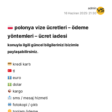
admin
16 Haziran 2025: 21:30
polonya vize ücretleri – ödeme
yöntemleri – ücret iadesi
konuyla ilgili güncel bilgilerinizi bizimle
paylaşabilirsiniz.
kredi kartı
tl
euro
dolar
kargo
sms / mesaj hizmeti
fotokopi / çıktı
toplam ödeme