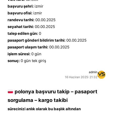
başvuru şehri:
izmir
başvuru ofisi:
izmir
randevu tarihi:
00.00.2025
seyahat tarihi:
00.00.2025
talep edilen gün:
0
pasaport gönderi bildirim tarihi:
00.00.2025
pasaport ulaşım tarihi:
00.00.2025
işlem süresi:
0 gün
sonuç:
0 gün tek giriş
admin
16 Haziran 2025: 21:32
polonya başvuru takip – pasaport
sorgulama – kargo takibi
sürecinizi anlık olarak bu başlık altından