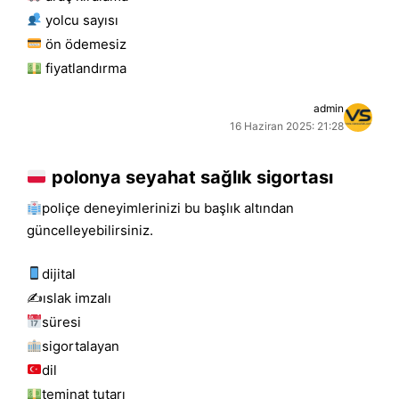
yolcu sayısı
ön ödemesiz
fiyatlandırma
admin
16 Haziran 2025: 21:28
polonya seyahat sağlık sigortası
poliçe deneyimlerinizi bu başlık altından
güncelleyebilirsiniz.
dijital
✍️islak i̇mzalı
süresi
sigortalayan
dil
teminat tutarı