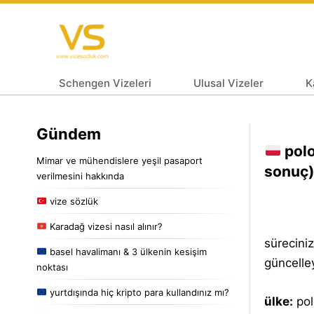
Schengen Vizeleri
Ulusal Vizeler
K
Gündem
polo
Mimar ve mühendislere yeşil pasaport
sonuç
verilmesini hakkında
vize sözlük
Karadağ vizesi nasıl alınır?
süreciniz
basel havalimanı & 3 ülkenin kesişim
güncelley
noktası
yurtdışında hiç kripto para kullandınız mı?
ülke:
pol