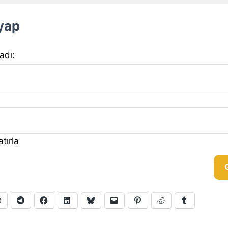
 yap
 adı:
tırla