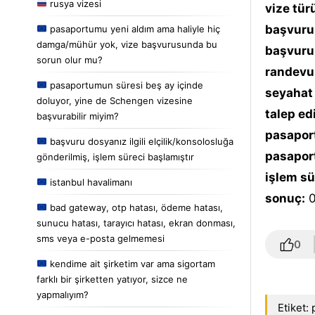
rusya vizesi
vize tür
başvuru 
pasaportumu yeni aldım ama haliyle hiç
damga/mühür yok, vize başvurusunda bu
başvuru 
sorun olur mu?
randevu 
pasaportumun süresi beş ay içinde
seyahat 
doluyor, yine de Schengen vizesine
talep ed
başvurabilir miyim?
pasaport
başvuru dosyanız ilgili elçilik/konsolosluğa
pasaport
gönderilmiş, işlem süreci başlamıştır
işlem sü
istanbul havalimanı
sonuç:
0
bad gateway, otp hatası, ödeme hatası,
sunucu hatası, tarayıcı hatası, ekran donması,
sms veya e-posta gelmemesi
0
kendime ait şirketim var ama sigortam
farklı bir şirketten yatıyor, sizce ne
yapmalıyım?
Etiket: