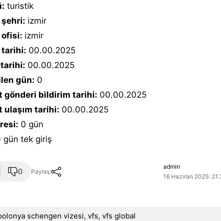
ü:
turistik
şehri:
izmir
ofisi:
izmir
tarihi:
00.00.2025
tarihi:
00.00.2025
ilen gün:
0
 gönderi bildirim tarihi:
00.00.2025
 ulaşım tarihi:
00.00.2025
resi:
0 gün
 gün tek giriş
admin
0
Paylaş:
16 Haziran 2025: 21:
polonya schengen vizesi
,
vfs
,
vfs global