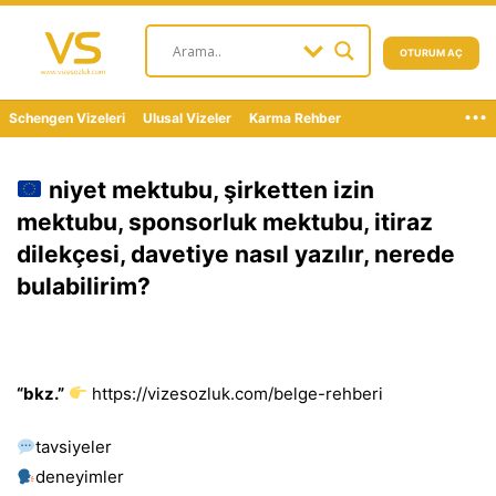
OTURUM AÇ
...
Schengen Vizeleri
Ulusal Vizeler
Karma Rehber
niyet mektubu, şirketten izin
mektubu, sponsorluk mektubu, itiraz
dilekçesi, davetiye nasıl yazılır, nerede
bulabilirim?
“bkz.”
https://vizesozluk.com/belge-rehberi
tavsiyeler
deneyimler