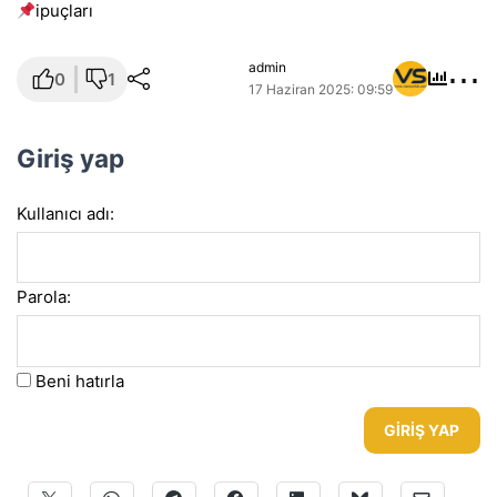
i̇puçları
⋯
admin
0
1
17 Haziran 2025: 09:59
Giriş yap
Kullanıcı adı:
Parola:
Beni hatırla
GIRIŞ YAP