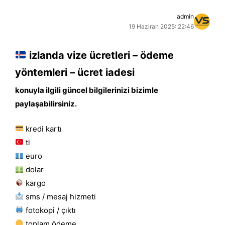
admin
19 Haziran 2025: 22:46
izlanda vize ücretleri – ödeme
yöntemleri – ücret iadesi
konuyla ilgili güncel bilgilerinizi bizimle
paylaşabilirsiniz.
kredi kartı
tl
euro
dolar
kargo
sms / mesaj hizmeti
fotokopi / çıktı
toplam ödeme