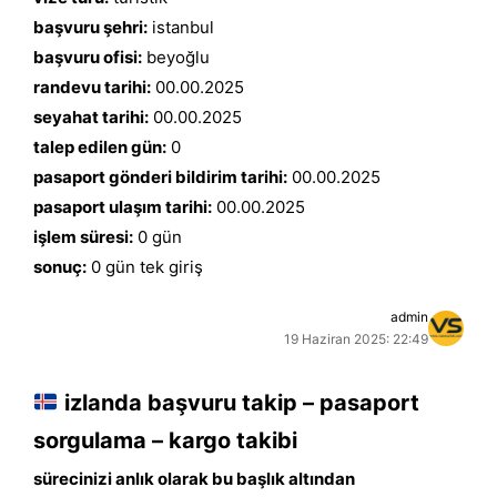
başvuru şehri:
istanbul
başvuru ofisi:
beyoğlu
randevu tarihi:
00.00.2025
seyahat tarihi:
00.00.2025
talep edilen gün:
0
pasaport gönderi bildirim tarihi:
00.00.2025
pasaport ulaşım tarihi:
00.00.2025
işlem süresi:
0 gün
sonuç:
0 gün tek giriş
admin
19 Haziran 2025: 22:49
izlanda başvuru takip – pasaport
sorgulama – kargo takibi
sürecinizi anlık olarak bu başlık altından