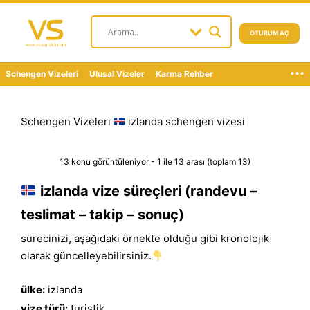
OTURUM AÇ
...
Schengen Vizeleri
Ulusal Vizeler
Karma Rehber
Schengen Vizeleri
izlanda schengen vizesi
13 konu görüntüleniyor - 1 ile 13 arası (toplam 13)
izlanda vize süreçleri (randevu –
teslimat – takip – sonuç)
sürecinizi, aşağıdaki örnekte olduğu gibi kronolojik
olarak güncelleyebilirsiniz.
ülke:
izlanda
vize türü:
turistik