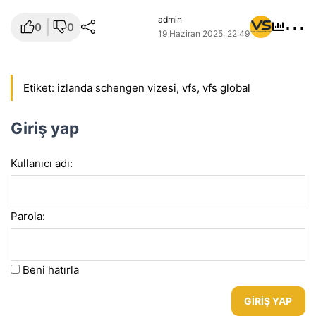
⋯
admin
0
0
19 Haziran 2025: 22:49
Etiket:
izlanda schengen vizesi
,
vfs
,
vfs global
Giriş yap
Kullanıcı adı:
Parola:
Beni hatırla
GIRIŞ YAP