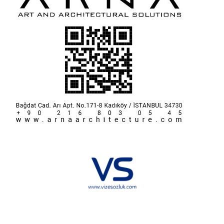
Hakkımızda
KVKK
İletişim
Reklam
Sponsorluk ve İşbirliği
Çerez Politikası