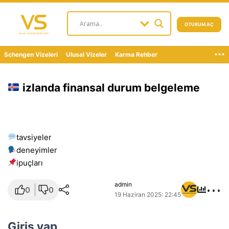
OTURUM AÇ
...
Schengen Vizeleri
Ulusal Vizeler
Karma Rehber
izlanda finansal durum belgeleme
tavsiyeler
deneyimler
i̇puçları
⋯
admin
0
0
19 Haziran 2025: 22:45
Giriş yap