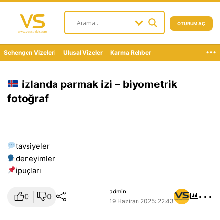
OTURUM AÇ
...
Schengen Vizeleri
Ulusal Vizeler
Karma Rehber
izlanda parmak izi – biyometrik
fotoğraf
tavsiyeler
deneyimler
i̇puçları
⋯
admin
0
0
19 Haziran 2025: 22:43