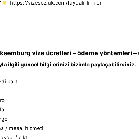
”
https://vizesozluk.com/faydali-linkler
ksemburg vize ücretleri – ödeme yöntemleri – 
la ilgili güncel bilgilerinizi bizimle paylaşabilirsiniz.
di kartı
ro
lar
rgo
s / mesaj hizmeti
okopi / çıktı