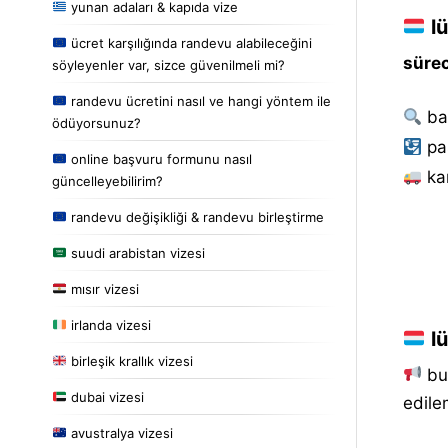
yunan adaları & kapıda vize
lü
ücret karşılığında randevu alabileceğini
sürec
söyleyenler var, sizce güvenilmeli mi?
randevu ücretini nasıl ve hangi yöntem ile
ba
ödüyorsunuz?
pa
online başvuru formunu nasıl
kar
güncelleyebilirim?
randevu değişikliği & randevu birleştirme
suudi arabistan vizesi
mısır vizesi
irlanda vizesi
lü
birleşik krallık vizesi
bu 
dubai vizesi
edile
avustralya vizesi