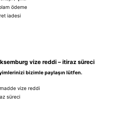
plam ödeme
et i̇adesi
ksemburg vize reddi – itiraz süreci
imlerinizi bizimle paylaşın lütfen.
 madde vize reddi
iraz süreci