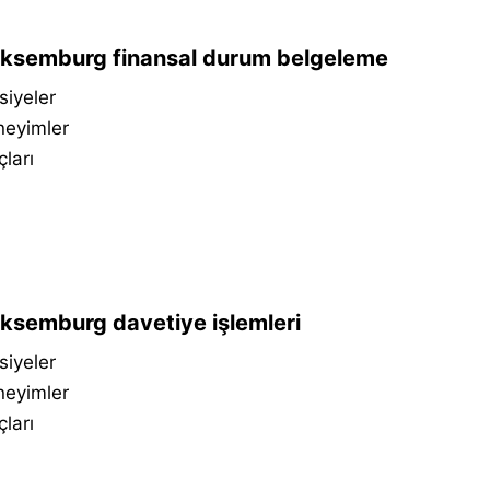
ksemburg finansal durum belgeleme
siyeler
neyimler
çları
ksemburg davetiye işlemleri
siyeler
neyimler
çları