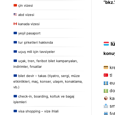
“bkz.
çin vizesi
abd vizesi
kanada vizesi
yeşil pasaport
tur şirketleri hakkında
lü
uçuş mili için tavsiyeler
konuy
uçak, tren, feribot bilet kampanyaları,
indirimler, fırsatlar
kre
tl
bilet devir – takas (tiyatro, sergi, müze
etkinlikleri, maç, konser, ulaşım, konaklama,
eu
vb.)
do
check-in, boarding, koltuk ve bagaj
ka
işlemleri
sm
visa shopping – vize ihlali
fot