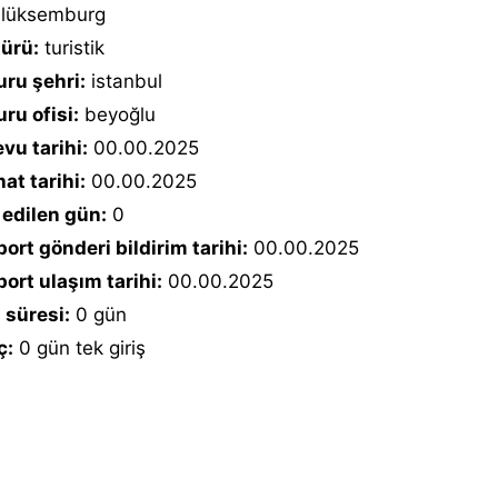
lüksemburg
türü:
turistik
ru şehri:
istanbul
ru ofisi:
beyoğlu
vu tarihi:
00.00.2025
at tarihi:
00.00.2025
 edilen gün:
0
ort gönderi bildirim tarihi:
00.00.2025
ort ulaşım tarihi:
00.00.2025
 süresi:
0 gün
ç:
0 gün tek giriş