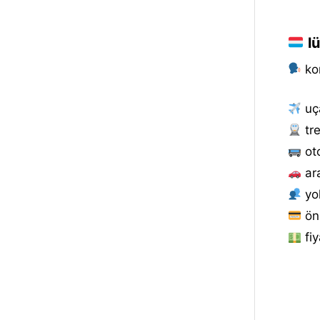
lü
kon
uça
tre
oto
ar
yol
ön
fiy