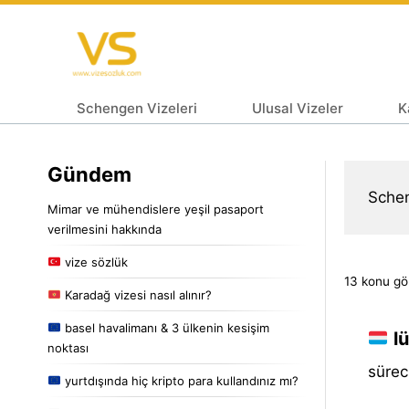
Schengen Vizeleri
Ulusal Vizeler
K
Gündem
Schen
Mimar ve mühendislere yeşil pasaport
verilmesini hakkında
vize sözlük
13 konu gör
Karadağ vizesi nasıl alınır?
basel havalimanı & 3 ülkenin kesişim
lü
noktası
sürec
yurtdışında hiç kripto para kullandınız mı?