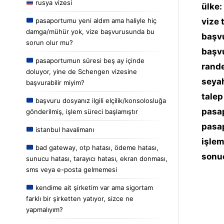
rusya vizesi
ülke:
pasaportumu yeni aldım ama haliyle hiç
vize 
damga/mühür yok, vize başvurusunda bu
başvu
sorun olur mu?
başvu
pasaportumun süresi beş ay içinde
rande
doluyor, yine de Schengen vizesine
seyah
başvurabilir miyim?
talep
başvuru dosyanız ilgili elçilik/konsolosluğa
pasap
gönderilmiş, işlem süreci başlamıştır
pasap
istanbul havalimanı
işlem
bad gateway, otp hatası, ödeme hatası,
sonu
sunucu hatası, tarayıcı hatası, ekran donması,
sms veya e-posta gelmemesi
kendime ait şirketim var ama sigortam
farklı bir şirketten yatıyor, sizce ne
yapmalıyım?