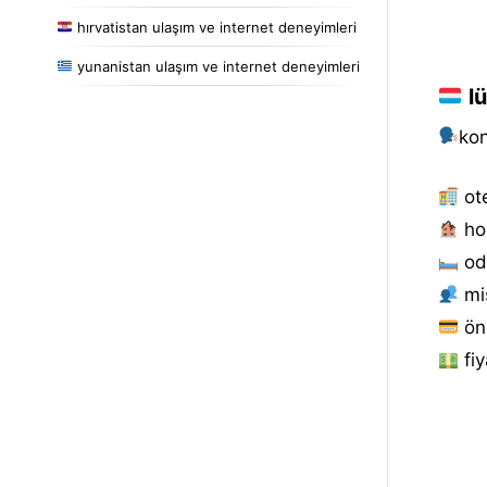
hırvatistan ulaşım ve internet deneyimleri
yunanistan ulaşım ve internet deneyimleri
lü
kon
ot
ho
od
mis
ön
fiy