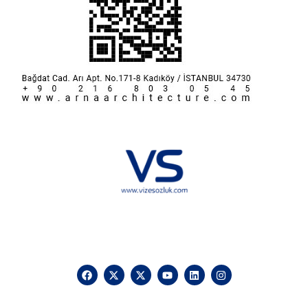
Hakkımızda
KVKK
İletişim
Reklam
Sponsorluk ve İşbirliği
Çerez Politikası
Vize Sözlük © 2025 Vizesozluk.com – Tüm hakları saklıdır, izinsiz