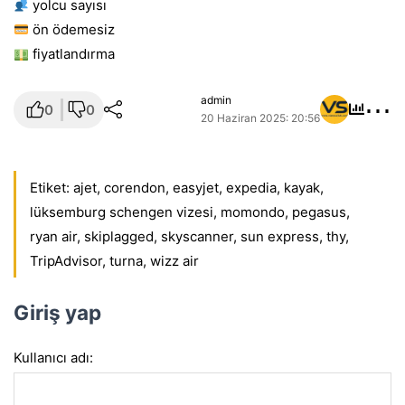
yolcu sayısı
ön ödemesiz
fiyatlandırma
⋯
admin
0
0
20 Haziran 2025: 20:56
Etiket:
ajet
,
corendon
,
easyjet
,
expedia
,
kayak
,
lüksemburg schengen vizesi
,
momondo
,
pegasus
,
ryan air
,
skiplagged
,
skyscanner
,
sun express
,
thy
,
TripAdvisor
,
turna
,
wizz air
Giriş yap
Kullanıcı adı: