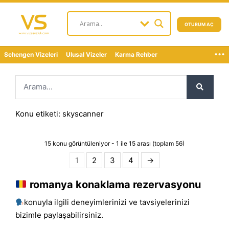
OTURUM AÇ
...
Schengen Vizeleri
Ulusal Vizeler
Karma Rehber
Konu etiketi: skyscanner
15 konu görüntüleniyor - 1 ile 15 arası (toplam 56)
1
2
3
4
→
romanya konaklama rezervasyonu
konuyla ilgili deneyimlerinizi ve tavsiyelerinizi
bizimle paylaşabilirsiniz.