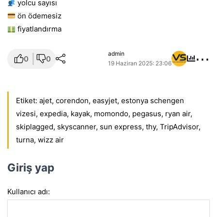
yolcu sayısı
ön ödemesiz
fiyatlandırma
⋯
admin
0
0
19 Haziran 2025: 23:06
Etiket:
ajet
,
corendon
,
easyjet
,
estonya schengen
vizesi
,
expedia
,
kayak
,
momondo
,
pegasus
,
ryan air
,
skiplagged
,
skyscanner
,
sun express
,
thy
,
TripAdvisor
,
turna
,
wizz air
Giriş yap
Kullanıcı adı: