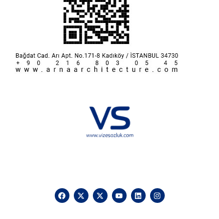
Hakkımızda
KVKK
İletişim
Reklam
Sponsorluk ve İşbirliği
Çerez Politikası
Vize Sözlük © 2025 Vizesozluk.com – Tüm hakları saklıdır, izinsiz