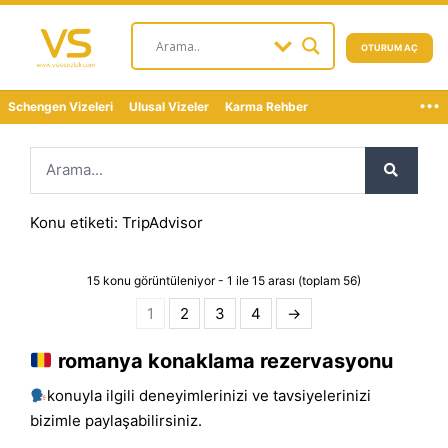
OTURUM AÇ
...
Schengen Vizeleri
Ulusal Vizeler
Karma Rehber
Konu etiketi: TripAdvisor
15 konu görüntüleniyor - 1 ile 15 arası (toplam 56)
1
2
3
4
→
romanya konaklama rezervasyonu
konuyla ilgili deneyimlerinizi ve tavsiyelerinizi
bizimle paylaşabilirsiniz.