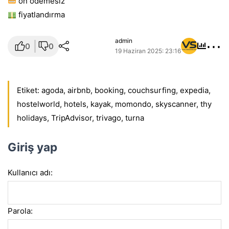
ön ödemesiz
fiyatlandırma
⋯
admin
0
0
19 Haziran 2025: 23:16
Etiket:
agoda
,
airbnb
,
booking
,
couchsurfing
,
expedia
,
hostelworld
,
hotels
,
kayak
,
momondo
,
skyscanner
,
thy
holidays
,
TripAdvisor
,
trivago
,
turna
Giriş yap
Kullanıcı adı:
Parola: