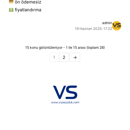
ön ödemesiz
fiyatlandırma
admin
19 Haziran 2025: 17:22
15 konu görüntüleniyor - 1 ile 15 arası (toplam 28)
1
2
→
Hakkımızda
KVKK
İletişim
Reklam
Sponsorluk ve İşbirliği
Çerez Politikası