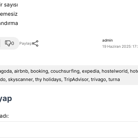
r sayısı
emesiz
andırma
admin
0
Paylaş:
19 Haziran 2025: 17
agoda
,
airbnb
,
booking
,
couchsurfing
,
expedia
,
hostelworld
,
hot
do
,
skyscanner
,
thy holidays
,
TripAdvisor
,
trivago
,
turna
 yap
 adı: