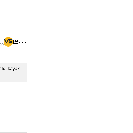
⋯
:29
els
,
kayak
,