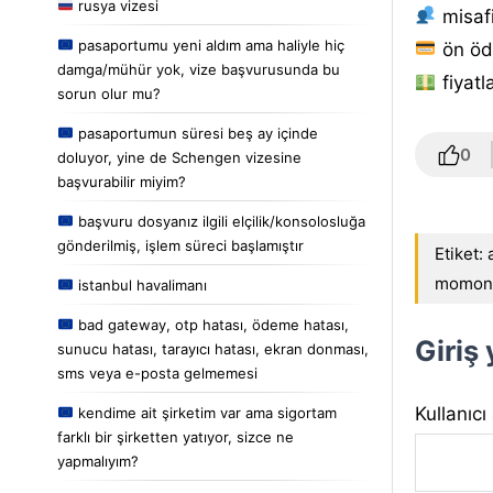
rusya vizesi
misafi
pasaportumu yeni aldım ama haliyle hiç
ön öd
damga/mühür yok, vize başvurusunda bu
fiyatl
sorun olur mu?
pasaportumun süresi beş ay içinde
0
doluyor, yine de Schengen vizesine
başvurabilir miyim?
başvuru dosyanız ilgili elçilik/konsolosluğa
gönderilmiş, işlem süreci başlamıştır
Etiket:
momon
istanbul havalimanı
bad gateway, otp hatası, ödeme hatası,
Giriş
sunucu hatası, tarayıcı hatası, ekran donması,
sms veya e-posta gelmemesi
Kullanıcı
kendime ait şirketim var ama sigortam
farklı bir şirketten yatıyor, sizce ne
yapmalıyım?