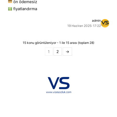
ön ödemesiz
fiyatlandırma
admin
19 Haziran 2025: 17:22
15 konu görüntüleniyor - 1 ile 15 arası (toplam 28)
1
2
→
Hakkımızda
KVKK
İletişim
Reklam
Sponsorluk ve İşbirliği
Çerez Politikası