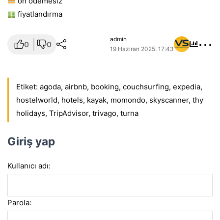
ön ödemesiz
fiyatlandırma
⋯
admin
0
0
19 Haziran 2025: 17:43
Etiket:
agoda
,
airbnb
,
booking
,
couchsurfing
,
expedia
,
hostelworld
,
hotels
,
kayak
,
momondo
,
skyscanner
,
thy
holidays
,
TripAdvisor
,
trivago
,
turna
Giriş yap
Kullanıcı adı:
Parola: