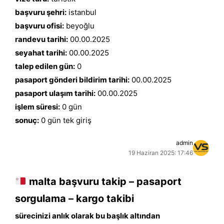
başvuru şehri:
istanbul
başvuru ofisi:
beyoğlu
randevu tarihi:
00.00.2025
seyahat tarihi:
00.00.2025
talep edilen gün:
0
pasaport gönderi bildirim tarihi:
00.00.2025
pasaport ulaşım tarihi:
00.00.2025
işlem süresi:
0 gün
sonuç:
0 gün tek giriş
admin
19 Haziran 2025: 17:46
malta başvuru takip – pasaport
sorgulama – kargo takibi
sürecinizi anlık olarak bu başlık altından