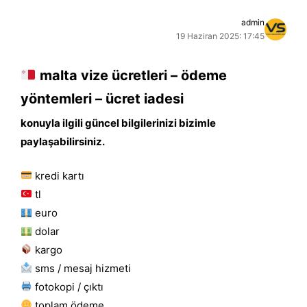
admin
19 Haziran 2025: 17:45
malta vize ücretleri – ödeme
yöntemleri – ücret iadesi
konuyla ilgili güncel bilgilerinizi bizimle
paylaşabilirsiniz.
kredi kartı
tl
euro
dolar
kargo
sms / mesaj hizmeti
fotokopi / çıktı
toplam ödeme