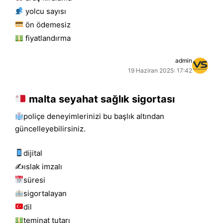
yolcu sayısı
ön ödemesiz
fiyatlandırma
admin
19 Haziran 2025: 17:42
malta seyahat sağlık sigortası
poliçe deneyimlerinizi bu başlık altından
güncelleyebilirsiniz.
dijital
✍️islak i̇mzalı
süresi
sigortalayan
dil
teminat tutarı