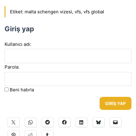
Etiket:
malta schengen vizesi
,
vfs
,
vfs global
Giriş yap
Kullanıcı adı:
Parola:
Beni hatırla
GIRIŞ YAP