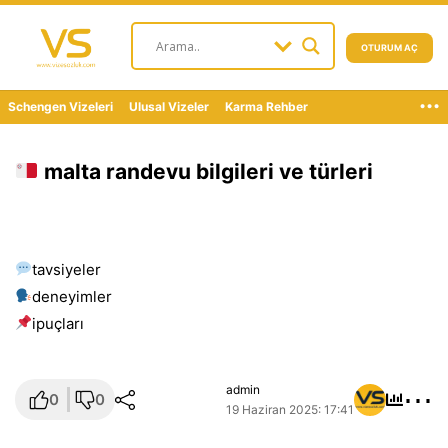
OTURUM AÇ
...
Schengen Vizeleri
Ulusal Vizeler
Karma Rehber
malta randevu bilgileri ve türleri
tavsiyeler
deneyimler
i̇puçları
⋯
admin
0
0
19 Haziran 2025: 17:41