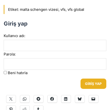
Etiket:
malta schengen vizesi
,
vfs
,
vfs global
Giriş yap
Kullanıcı adı:
Parola:
Beni hatırla
GIRIŞ YAP