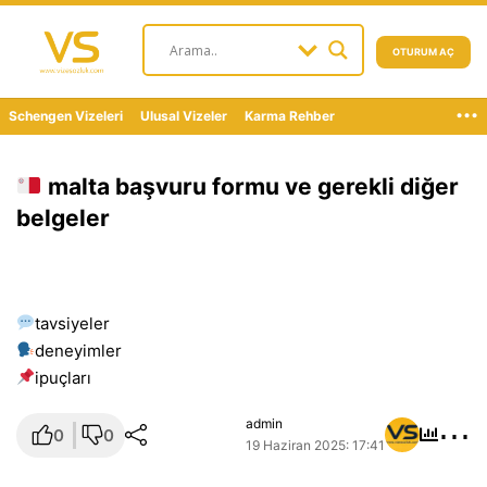
OTURUM AÇ
...
Schengen Vizeleri
Ulusal Vizeler
Karma Rehber
malta başvuru formu ve gerekli diğer
belgeler
tavsiyeler
deneyimler
i̇puçları
⋯
admin
0
0
19 Haziran 2025: 17:41