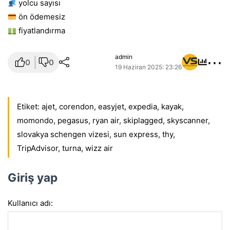
yolcu sayısı
ön ödemesiz
fiyatlandırma
⋯
admin
0
0
19 Haziran 2025: 23:26
Etiket:
ajet
,
corendon
,
easyjet
,
expedia
,
kayak
,
momondo
,
pegasus
,
ryan air
,
skiplagged
,
skyscanner
,
slovakya schengen vizesi
,
sun express
,
thy
,
TripAdvisor
,
turna
,
wizz air
Giriş yap
Kullanıcı adı: