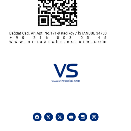
Hakkımızda
KVKK
İletişim
Reklam
Sponsorluk ve İşbirliği
Çerez Politikası
Vize Sözlük © 2025 Vizesozluk.com – Tüm hakları saklıdır, izinsiz