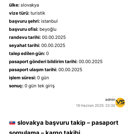
ülke:
slovakya
vize türü:
turistik
başvuru şehri:
istanbul
başvuru ofisi:
beyoğlu
randevu tarihi:
00.00.2025
seyahat tarihi:
00.00.2025
talep edilen gün:
0
pasaport gönderi bildirim tarihi:
00.00.2025
pasaport ulaşım tarihi:
00.00.2025
işlem süresi:
0 gün
sonuç:
0 gün tek giriş
admin
19 Haziran 2025: 23:30
slovakya başvuru takip – pasaport
sorgulama – kargo takibi