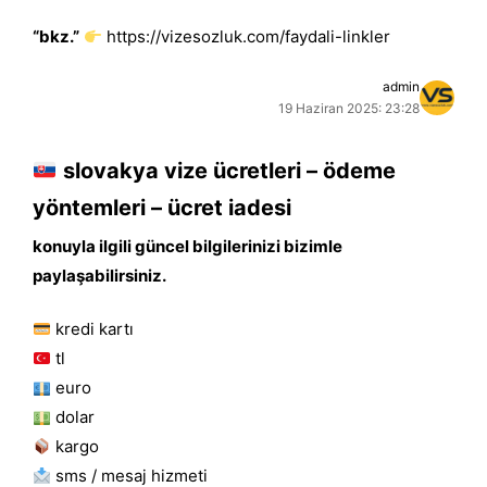
“bkz.”
https://vizesozluk.com/faydali-linkler
admin
19 Haziran 2025: 23:28
slovakya vize ücretleri – ödeme
yöntemleri – ücret iadesi
konuyla ilgili güncel bilgilerinizi bizimle
paylaşabilirsiniz.
kredi kartı
tl
euro
dolar
kargo
sms / mesaj hizmeti