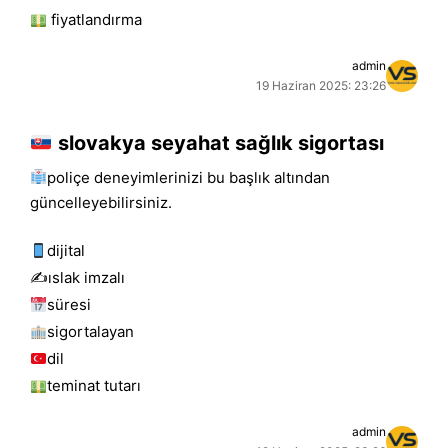
fiyatlandırma
admin
19 Haziran 2025: 23:26
slovakya seyahat sağlık sigortası
poliçe deneyimlerinizi bu başlık altından
güncelleyebilirsiniz.
dijital
✍️islak i̇mzalı
süresi
sigortalayan
dil
teminat tutarı
admin