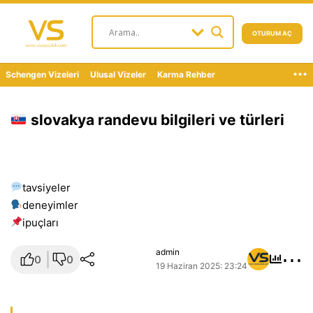
OTURUM AÇ
...
Schengen Vizeleri
Ulusal Vizeler
Karma Rehber
slovakya randevu bilgileri ve türleri
tavsiyeler
deneyimler
i̇puçları
⋯
admin
0
0
19 Haziran 2025: 23:24