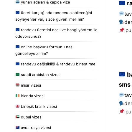
yunan adaları & kapıda vize
ra
ücret karşılığında randevu alabileceğini
tav
söyleyenler var, sizce güvenilmeli mi?
de
randevu ücretini nasıl ve hangi yöntem ile
i̇pu
ödüyorsunuz?
online başvuru formunu nasıl
güncelleyebilirim?
randevu değişikliği & randevu birleştirme
ba
suudi arabistan vizesi
sms 
mısır vizesi
tav
irlanda vizesi
de
birleşik krallık vizesi
i̇pu
dubai vizesi
avustralya vizesi