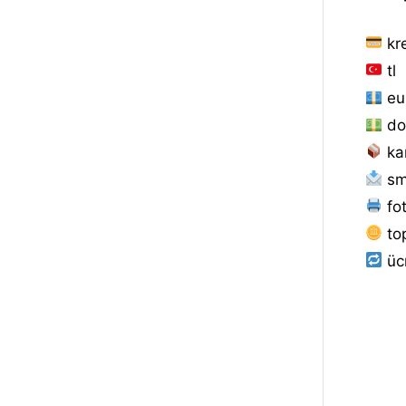
kre
tl
eu
do
ka
sm
fot
to
ücr