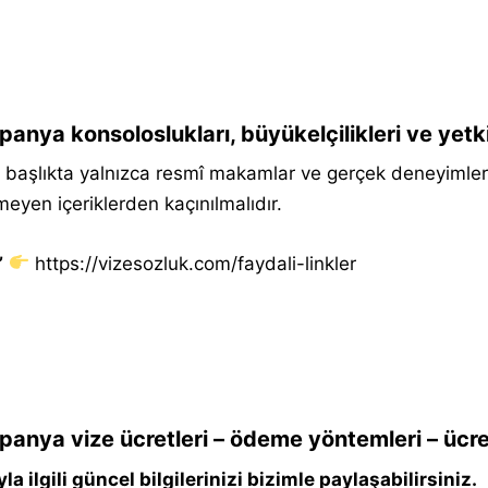
panya konsoloslukları, büyükelçilikleri ve yet
başlıkta yalnızca resmî makamlar ve gerçek deneyimler p
meyen içeriklerden kaçınılmalıdır.
”
https://vizesozluk.com/faydali-linkler
panya vize ücretleri – ödeme yöntemleri – ücre
la ilgili güncel bilgilerinizi bizimle paylaşabilirsiniz.