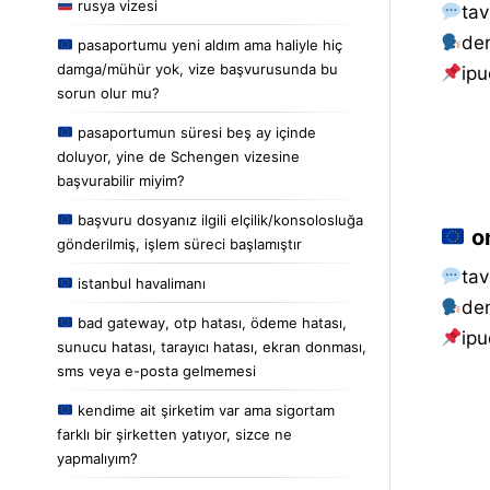
rusya vizesi
tav
de
pasaportumu yeni aldım ama haliyle hiç
damga/mühür yok, vize başvurusunda bu
i̇pu
sorun olur mu?
pasaportumun süresi beş ay içinde
doluyor, yine de Schengen vizesine
başvurabilir miyim?
başvuru dosyanız ilgili elçilik/konsolosluğa
on
gönderilmiş, işlem süreci başlamıştır
tav
istanbul havalimanı
de
bad gateway, otp hatası, ödeme hatası,
i̇pu
sunucu hatası, tarayıcı hatası, ekran donması,
sms veya e-posta gelmemesi
kendime ait şirketim var ama sigortam
farklı bir şirketten yatıyor, sizce ne
yapmalıyım?