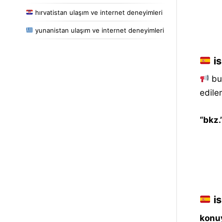
hırvatistan ulaşım ve internet deneyimleri
yunanistan ulaşım ve internet deneyimleri
is
bu 
edile
“bkz.
is
konuy