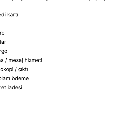
di kartı
ro
lar
rgo
s / mesaj hizmeti
okopi / çıktı
plam ödeme
et i̇adesi