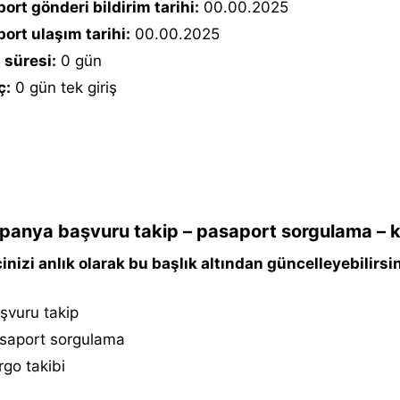
ort gönderi bildirim tarihi:
00.00.2025
ort ulaşım tarihi:
00.00.2025
 süresi:
0 gün
ç:
0 gün tek giriş
panya başvuru takip – pasaport sorgulama – k
inizi anlık olarak bu başlık altından güncelleyebilirsin
şvuru takip
saport sorgulama
go takibi