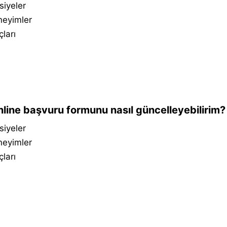
siyeler
neyimler
çları
line başvuru formunu nasıl güncelleyebilirim?
siyeler
neyimler
çları