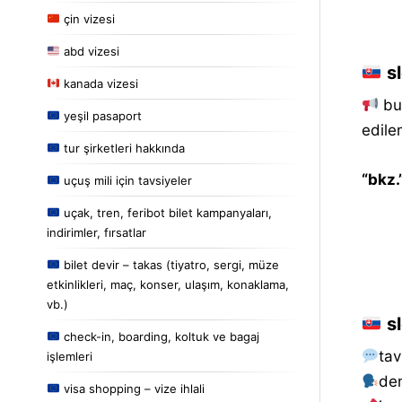
çin vizesi
abd vizesi
sl
kanada vizesi
bu 
yeşil pasaport
edile
tur şirketleri hakkında
“bkz.
uçuş mili için tavsiyeler
uçak, tren, feribot bilet kampanyaları,
indirimler, fırsatlar
bilet devir – takas (tiyatro, sergi, müze
etkinlikleri, maç, konser, ulaşım, konaklama,
vb.)
sl
check-in, boarding, koltuk ve bagaj
tav
işlemleri
de
visa shopping – vize ihlali