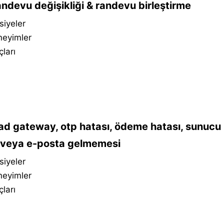
ndevu değişikliği & randevu birleştirme
siyeler
neyimler
çları
d gateway, otp hatası, ödeme hatası, sunucu h
veya e-posta gelmemesi
siyeler
neyimler
çları