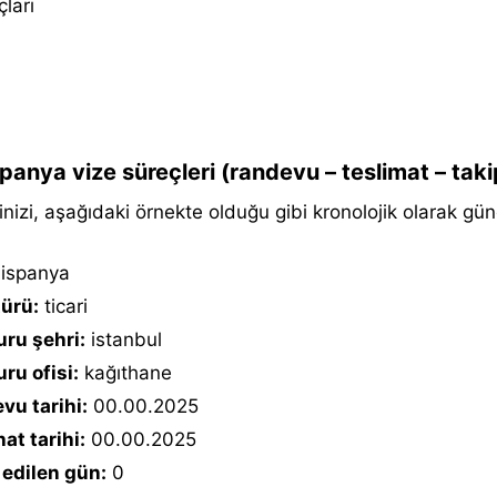
çları
panya vize süreçleri (randevu – teslimat – taki
inizi, aşağıdaki örnekte olduğu gibi kronolojik olarak günc
ispanya
türü:
ticari
ru şehri:
istanbul
ru ofisi:
kağıthane
vu tarihi:
00.00.2025
at tarihi:
00.00.2025
 edilen gün:
0