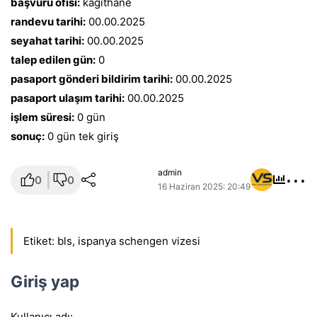
başvuru ofisi:
kağıthane
randevu tarihi:
00.00.2025
seyahat tarihi:
00.00.2025
talep edilen gün:
0
pasaport gönderi bildirim tarihi:
00.00.2025
pasaport ulaşım tarihi:
00.00.2025
işlem süresi:
0 gün
sonuç:
0 gün tek giriş
⋯
admin
0
0
16 Haziran 2025: 20:49
Etiket:
bls
,
ispanya schengen vizesi
Giriş yap
Kullanıcı adı: