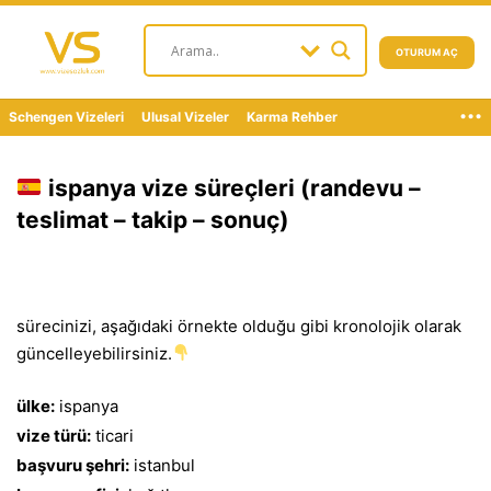
OTURUM AÇ
...
Schengen Vizeleri
Ulusal Vizeler
Karma Rehber
ispanya vize süreçleri (randevu –
teslimat – takip – sonuç)
sürecinizi, aşağıdaki örnekte olduğu gibi kronolojik olarak
güncelleyebilirsiniz.
ülke:
ispanya
vize türü:
ticari
başvuru şehri:
istanbul