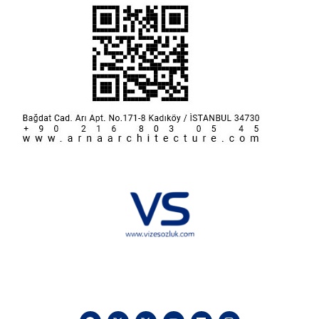
Hakkımızda
KVKK
İletişim
Reklam
Sponsorluk ve İşbirliği
Çerez Politikası