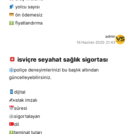
yolcu sayısı
ön ödemesiz
fiyatlandırma
admin
16 Haziran 2025: 21:43
isviçre seyahat sağlık sigortası
poliçe deneyimlerinizi bu başlık altından
güncelleyebilirsiniz.
dijital
✍️islak i̇mzalı
süresi
sigortalayan
dil
teminat tutarı