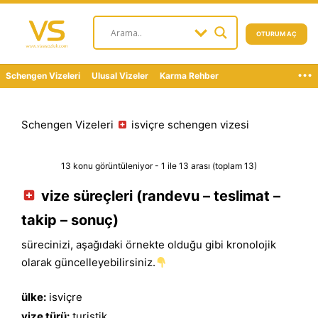
OTURUM AÇ
...
Schengen Vizeleri
Ulusal Vizeler
Karma Rehber
Schengen Vizeleri
isviçre schengen vizesi
13 konu görüntüleniyor - 1 ile 13 arası (toplam 13)
vize süreçleri (randevu – teslimat –
takip – sonuç)
sürecinizi, aşağıdaki örnekte olduğu gibi kronolojik
olarak güncelleyebilirsiniz.
ülke:
isviçre
vize türü:
turistik