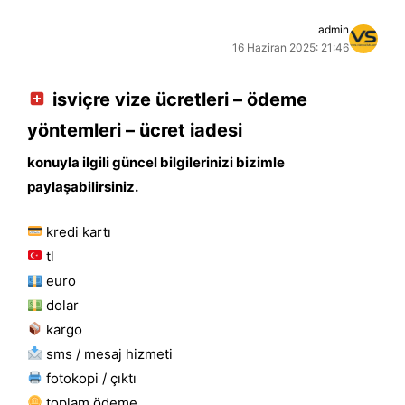
admin
16 Haziran 2025: 21:46
isviçre vize ücretleri – ödeme
yöntemleri – ücret iadesi
konuyla ilgili güncel bilgilerinizi bizimle
paylaşabilirsiniz.
kredi kartı
tl
euro
dolar
kargo
sms / mesaj hizmeti
fotokopi / çıktı
toplam ödeme