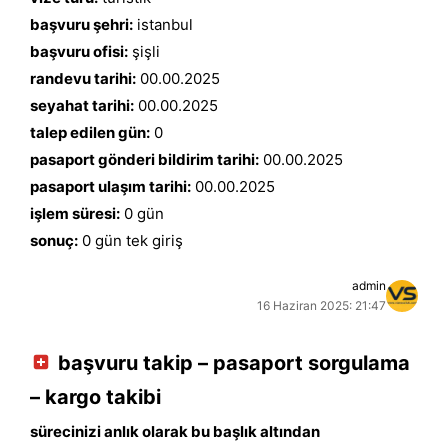
başvuru şehri:
istanbul
başvuru ofisi:
şişli
randevu tarihi:
00.00.2025
seyahat tarihi:
00.00.2025
talep edilen gün:
0
pasaport gönderi bildirim tarihi:
00.00.2025
pasaport ulaşım tarihi:
00.00.2025
işlem süresi:
0 gün
sonuç:
0 gün tek giriş
admin
16 Haziran 2025: 21:47
başvuru takip – pasaport sorgulama
– kargo takibi
sürecinizi anlık olarak bu başlık altından