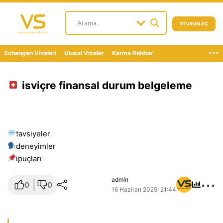
OTURUM AÇ
...
Schengen Vizeleri
Ulusal Vizeler
Karma Rehber
isviçre finansal durum belgeleme
tavsiyeler
deneyimler
i̇puçları
⋯
admin
0
0
16 Haziran 2025: 21:44