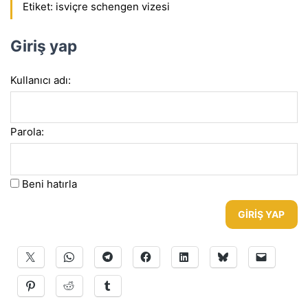
Etiket:
isviçre schengen vizesi
Giriş yap
Kullanıcı adı:
Parola:
Beni hatırla
GIRIŞ YAP