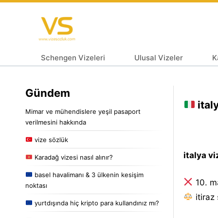
Schengen Vizeleri
Ulusal Vizeler
K
Gündem
ital
Mimar ve mühendislere yeşil pasaport
verilmesini hakkında
vize sözlük
italya v
Karadağ vizesi nasıl alınır?
basel havalimanı & 3 ülkenin kesişim
10. m
noktası
i̇tiraz
yurtdışında hiç kripto para kullandınız mı?