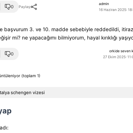
admin
0
Paylaş:
16 Haziran 2025: 18
ize başvurum 3. ve 10. madde sebebiyle reddedildi, itira
ğişir mi? ne yapacağımı bilmiyorum, hayal kırıklığı yaşıy
orkide seven 
0
27 Ekim 2025: 11:
üntüleniyor (toplam 1)
italya schengen vizesi
 yap
 adı: