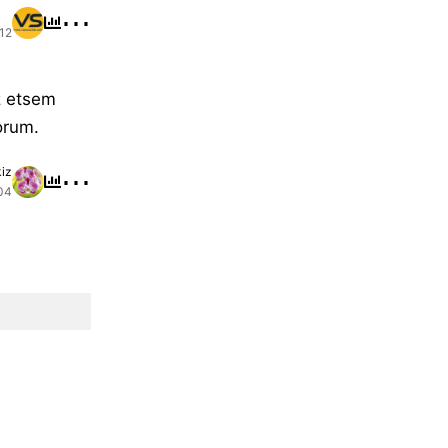
⋯
:12
z etsem
orum.
⋯
kiz
04