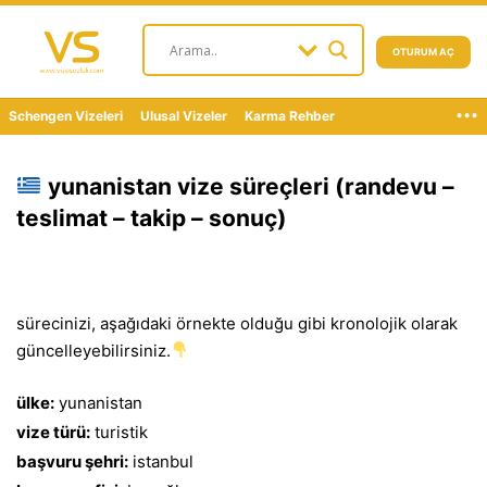
OTURUM AÇ
...
Schengen Vizeleri
Ulusal Vizeler
Karma Rehber
yunanistan vize süreçleri (randevu –
teslimat – takip – sonuç)
sürecinizi, aşağıdaki örnekte olduğu gibi kronolojik olarak
güncelleyebilirsiniz.
ülke:
yunanistan
vize türü:
turistik
başvuru şehri:
istanbul