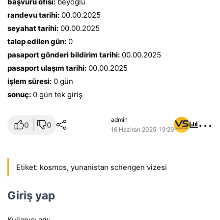
başvuru ofisi:
beyoğlu
randevu tarihi:
00.00.2025
seyahat tarihi:
00.00.2025
talep edilen gün:
0
pasaport gönderi bildirim tarihi:
00.00.2025
pasaport ulaşım tarihi:
00.00.2025
işlem süresi:
0 gün
sonuç:
0 gün tek giriş
⋯
admin
0
0
16 Haziran 2025: 19:29
Etiket:
kosmos
,
yunanistan schengen vizesi
Giriş yap
Kullanıcı adı: