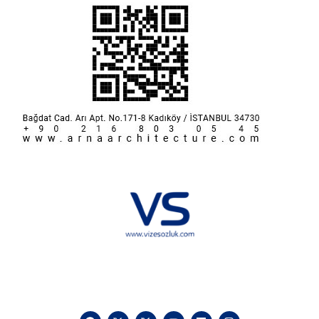
Hakkımızda
KVKK
İletişim
Reklam
Sponsorluk ve İşbirliği
Çerez Politikası