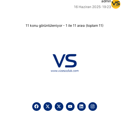
admin
16 Haziran 2025: 19:23
11 konu görüntüleniyor - 1 ile 11 arası (toplam 11)
Hakkımızda
KVKK
İletişim
Reklam
Sponsorluk ve İşbirliği
Çerez Politikası
Vize Sözlük © 2025 Vizesozluk.com – Tüm hakları saklıdır, izinsiz
kullanılamaz.