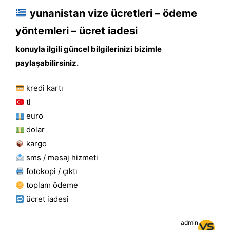
yunanistan vize ücretleri – ödeme
yöntemleri – ücret iadesi
konuyla ilgili güncel bilgilerinizi bizimle
paylaşabilirsiniz.
kredi kartı
tl
euro
dolar
kargo
sms / mesaj hizmeti
fotokopi / çıktı
toplam ödeme
ücret i̇adesi
admin