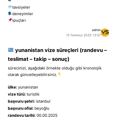
tavsiyeler
deneyimler
i̇puçları
admin
15 Temmuz 2025: 13:57
yunanistan vize süreçleri (randevu –
teslimat – takip – sonuç)
sürecinizi, aşağıdaki örnekte olduğu gibi kronolojik
olarak güncelleyebilirsiniz.
ülke:
yunanistan
vize türü:
turistik
başvuru şehri:
istanbul
başvuru ofisi:
beyoğlu
randevu tarihi:
00.00.2025