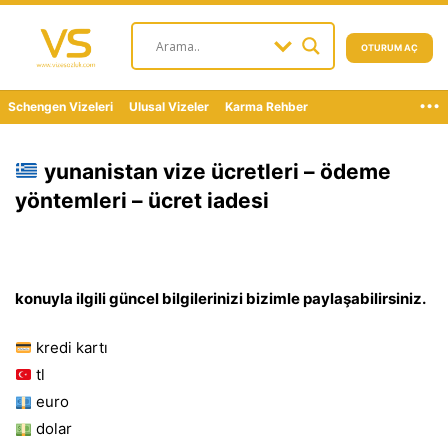
OTURUM AÇ
...
Schengen Vizeleri
Ulusal Vizeler
Karma Rehber
yunanistan vize ücretleri – ödeme
yöntemleri – ücret iadesi
konuyla ilgili güncel bilgilerinizi bizimle paylaşabilirsiniz.
kredi kartı
tl
euro
dolar