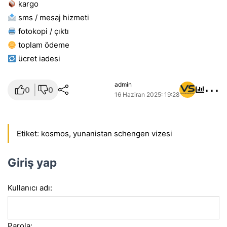
kargo
sms / mesaj hizmeti
fotokopi / çıktı
toplam ödeme
ücret i̇adesi
⋯
admin
0
0
16 Haziran 2025: 19:28
Etiket:
kosmos
,
yunanistan schengen vizesi
Giriş yap
Kullanıcı adı:
Parola: