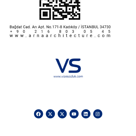
Hakkımızda
KVKK
İletişim
Reklam
Sponsorluk ve İşbirliği
Çerez Politikası
Vize Sözlük © 2025 Vizesozluk.com – Tüm hakları saklıdır, izinsiz
kullanılamaz.