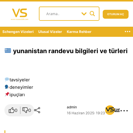
OTURUM AÇ
...
Schengen Vizeleri
Ulusal Vizeler
Karma Rehber
yunanistan randevu bilgileri ve türleri
tavsiyeler
deneyimler
i̇puçları
⋯
admin
0
0
16 Haziran 2025: 19:23