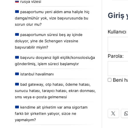
rusya vizesi
pasaportumu yeni aldım ama haliyle hiç
Giriş
damga/mühür yok, vize başvurusunda bu
sorun olur mu?
Kullanıcı
pasaportumun süresi beş ay içinde
doluyor, yine de Schengen vizesine
başvurabilir miyim?
Parola:
başvuru dosyanız ilgili elçilik/konsolosluğa
gönderilmiş, işlem süreci başlamıştır
istanbul havalimanı
Beni ha
bad gateway, otp hatası, ödeme hatası,
sunucu hatası, tarayıcı hatası, ekran donması,
sms veya e-posta gelmemesi
kendime ait şirketim var ama sigortam
farklı bir şirketten yatıyor, sizce ne
yapmalıyım?