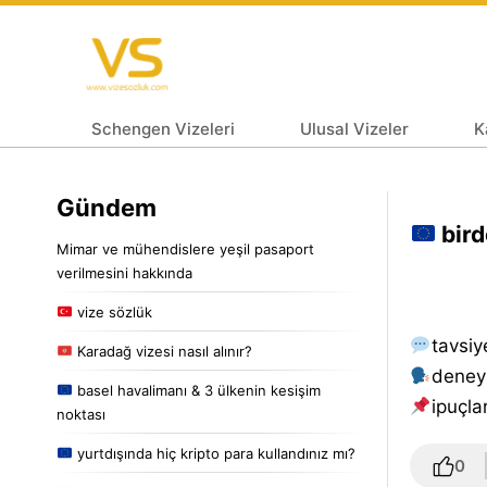
Schengen Vizeleri
Ulusal Vizeler
K
Gündem
bird
Mimar ve mühendislere yeşil pasaport
verilmesini hakkında
vize sözlük
tavsiy
Karadağ vizesi nasıl alınır?
deney
basel havalimanı & 3 ülkenin kesişim
i̇puçlar
noktası
yurtdışında hiç kripto para kullandınız mı?
0