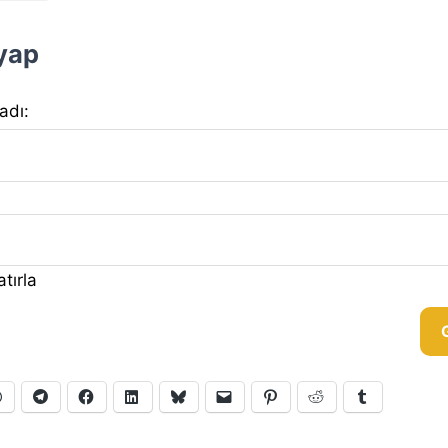
 yap
 adı:
tırla