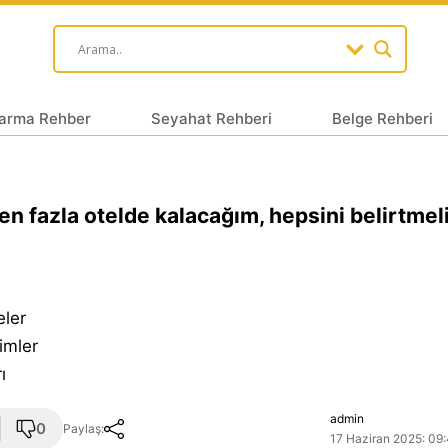
arma Rehber
Seyahat Rehberi
Belge Rehberi
en fazla otelde kalacağım, hepsini belirtmel
eler
imler
ı
admin
0
Paylaş:
17 Haziran 2025: 09: