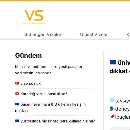
Schengen Vizeleri
Ulusal Vizeler
K
Gündem
üniv
Mimar ve mühendislere yeşil pasaport
dikkat
verilmesini hakkında
vize sözlük
Karadağ vizesi nasıl alınır?
tavsiy
basel havalimanı & 3 ülkenin kesişim
deney
noktası
i̇puçlar
yurtdışında hiç kripto para kullandınız mı?