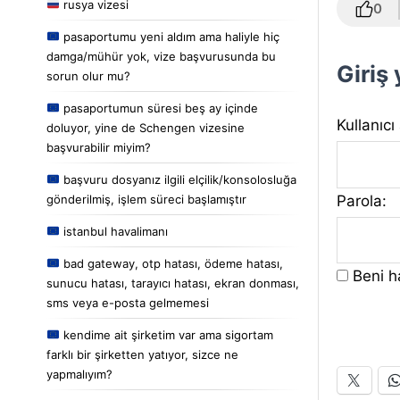
rusya vizesi
0
pasaportumu yeni aldım ama haliyle hiç
damga/mühür yok, vize başvurusunda bu
Giriş
sorun olur mu?
pasaportumun süresi beş ay içinde
Kullanıcı
doluyor, yine de Schengen vizesine
başvurabilir miyim?
başvuru dosyanız ilgili elçilik/konsolosluğa
Parola:
gönderilmiş, işlem süreci başlamıştır
istanbul havalimanı
bad gateway, otp hatası, ödeme hatası,
Beni ha
sunucu hatası, tarayıcı hatası, ekran donması,
sms veya e-posta gelmemesi
kendime ait şirketim var ama sigortam
farklı bir şirketten yatıyor, sizce ne
yapmalıyım?