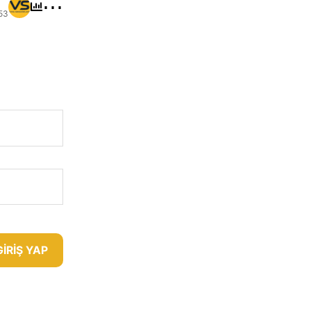
⋯
53
GIRIŞ YAP