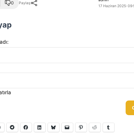
0
Paylaş:
17 Haziran 2025: 09:
 yap
 adı:
tırla