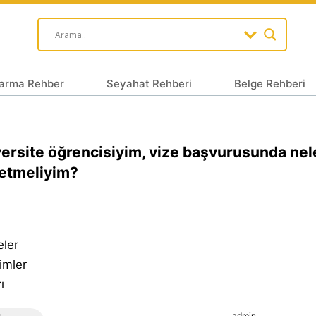
arma Rehber
Seyahat Rehberi
Belge Rehberi
ersite öğrencisiyim, vize başvurusunda nel
 etmeliyim?
eler
imler
ı
admin