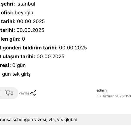
şehri:
istanbul
ofisi:
beyoğlu
tarihi:
00.00.2025
tarihi:
00.00.2025
ilen gün:
0
 gönderi bildirim tarihi:
00.00.2025
 ulaşım tarihi:
00.00.2025
resi:
0 gün
 gün tek giriş
admin
0
Paylaş:
16 Haziran 2025: 19:
fransa schengen vizesi
,
vfs
,
vfs global