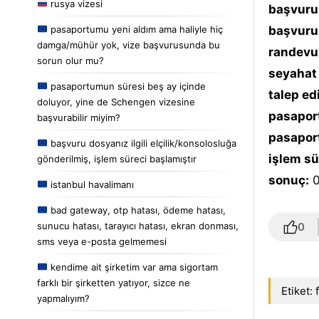
rusya vizesi
başvuru 
pasaportumu yeni aldım ama haliyle hiç
başvuru 
damga/mühür yok, vize başvurusunda bu
randevu 
sorun olur mu?
seyahat 
pasaportumun süresi beş ay içinde
talep ed
doluyor, yine de Schengen vizesine
pasaport
başvurabilir miyim?
pasaport
başvuru dosyanız ilgili elçilik/konsolosluğa
işlem sü
gönderilmiş, işlem süreci başlamıştır
sonuç:
0
istanbul havalimanı
bad gateway, otp hatası, ödeme hatası,
sunucu hatası, tarayıcı hatası, ekran donması,
0
sms veya e-posta gelmemesi
kendime ait şirketim var ama sigortam
farklı bir şirketten yatıyor, sizce ne
Etiket:
yapmalıyım?