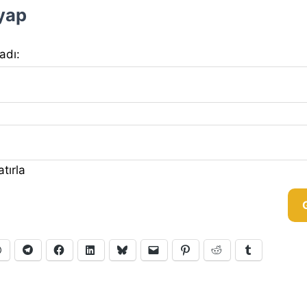
 yap
 adı:
tırla