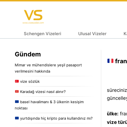
Schengen Vizeleri
Ulusal Vizeler
K
Gündem
fran
Mimar ve mühendislere yeşil pasaport
verilmesini hakkında
vize sözlük
süreciniz
Karadağ vizesi nasıl alınır?
güncelley
basel havalimanı & 3 ülkenin kesişim
noktası
ülke:
fra
yurtdışında hiç kripto para kullandınız mı?
vize tür