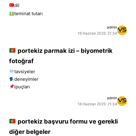
dil
teminat tutarı
admin
16 Haziran 2025: 21:34
portekiz parmak izi – biyometrik
fotoğraf
tavsiyeler
deneyimler
i̇puçları
admin
16 Haziran 2025: 21:34
portekiz başvuru formu ve gerekli
diğer belgeler