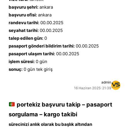
başvuru şehri:
ankara
başvuru ofisi:
ankara
randevu tarihi:
00.00.2025
seyahat tarihi:
00.00.2025
talep edilen gün:
0
pasaport gönderi bildirim tarihi:
00.00.2025
pasaport ulaşım tarihi:
00.00.2025
işlem süresi:
0 gün
sonuç:
0 gün tek giriş
admin
16 Haziran 2025: 21:39
portekiz başvuru takip – pasaport
sorgulama – kargo takibi
sürecinizi anlık olarak bu başlık altından