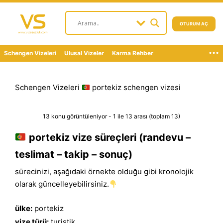
OTURUM AÇ
...
Schengen Vizeleri
Ulusal Vizeler
Karma Rehber
Schengen Vizeleri
portekiz schengen vizesi
13 konu görüntüleniyor - 1 ile 13 arası (toplam 13)
portekiz vize süreçleri (randevu –
teslimat – takip – sonuç)
sürecinizi, aşağıdaki örnekte olduğu gibi kronolojik
olarak güncelleyebilirsiniz.
ülke:
portekiz
vize türü:
turistik