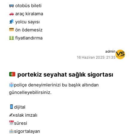
otobüs bileti
araç kiralama
yolcu sayısı
ön ödemesiz
fiyatlandırma
admin
16 Haziran 2025: 21:35
portekiz seyahat sağlık sigortası
poliçe deneyimlerinizi bu başlık altından
güncelleyebilirsiniz.
dijital
✍️islak i̇mzalı
süresi
sigortalayan