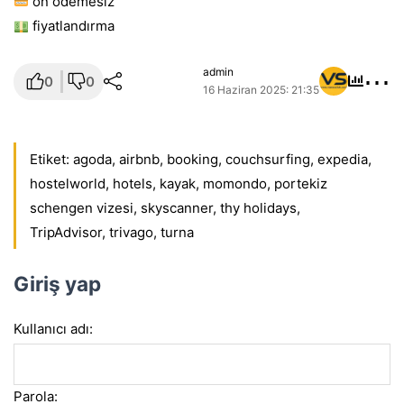
ön ödemesiz
fiyatlandırma
⋯
admin
0
0
16 Haziran 2025: 21:35
Etiket:
agoda
,
airbnb
,
booking
,
couchsurfing
,
expedia
,
hostelworld
,
hotels
,
kayak
,
momondo
,
portekiz
schengen vizesi
,
skyscanner
,
thy holidays
,
TripAdvisor
,
trivago
,
turna
Giriş yap
Kullanıcı adı:
Parola: