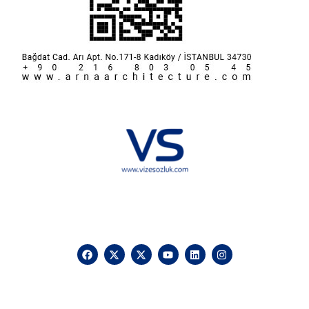
Hakkımızda
KVKK
İletişim
Reklam
Sponsorluk ve İşbirliği
Çerez Politikası
Vize Sözlük © 2025 Vizesozluk.com – Tüm hakları saklıdır, izinsiz
kullanılamaz.