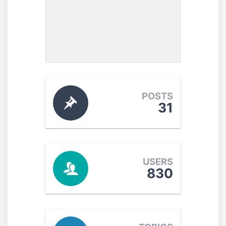
POSTS
31
USERS
830