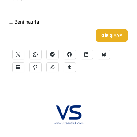
Beni hatırla
GIRIŞ YAP
Hakkımızda
KVKK
İletişim
Reklam
Sponsorluk ve İşbirliği