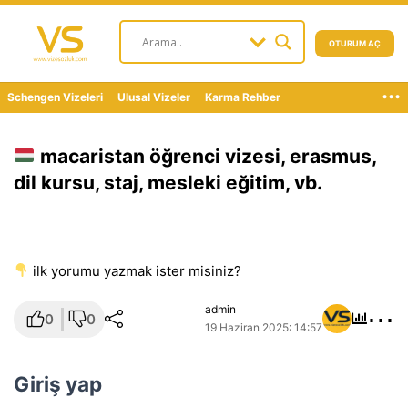
OTURUM AÇ
...
Schengen Vizeleri
Ulusal Vizeler
Karma Rehber
macaristan öğrenci vizesi, erasmus,
dil kursu, staj, mesleki eğitim, vb.
i̇lk yorumu yazmak ister misiniz?
⋯
admin
0
0
19 Haziran 2025: 14:57
Giriş yap