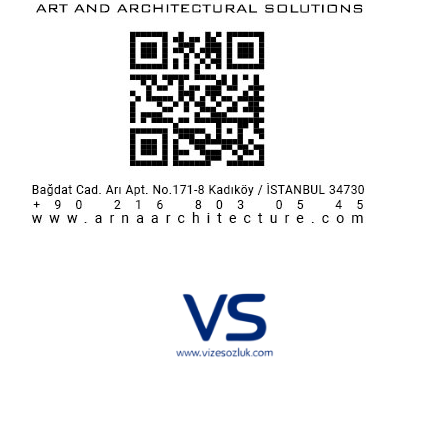
Hakkımızda
KVKK
İletişim
Reklam
Sponsorluk ve İşbirliği
Çerez Politikası