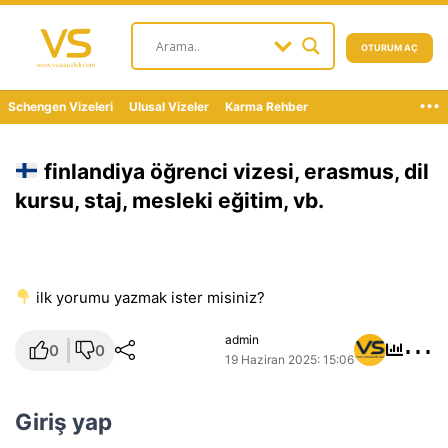
OTURUM AÇ
...
Schengen Vizeleri
Ulusal Vizeler
Karma Rehber
finlandiya öğrenci vizesi, erasmus, dil
kursu, staj, mesleki eğitim, vb.
i̇lk yorumu yazmak ister misiniz?
⋯
admin
0
0
19 Haziran 2025: 15:06
Giriş yap