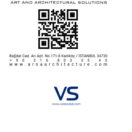
Hakkımızda
KVKK
İletişim
Reklam
Sponsorluk ve İşbirliği
Çerez Politikası