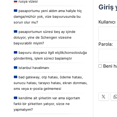
rusya vizesi
Giriş
pasaportumu yeni aldım ama haliyle hiç
damga/mühür yok, vize başvurusunda bu
Kullanıcı
sorun olur mu?
pasaportumun süresi beş ay içinde
doluyor, yine de Schengen vizesine
başvurabilir miyim?
Parola:
başvuru dosyanız ilgili elçilik/konsolosluğa
gönderilmiş, işlem süreci başlamıştır
Beni ha
istanbul havalimanı
bad gateway, otp hatası, ödeme hatası,
sunucu hatası, tarayıcı hatası, ekran donması,
sms veya e-posta gelmemesi
kendime ait şirketim var ama sigortam
farklı bir şirketten yatıyor, sizce ne
yapmalıyım?