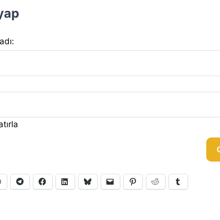
 yap
 adı:
tırla