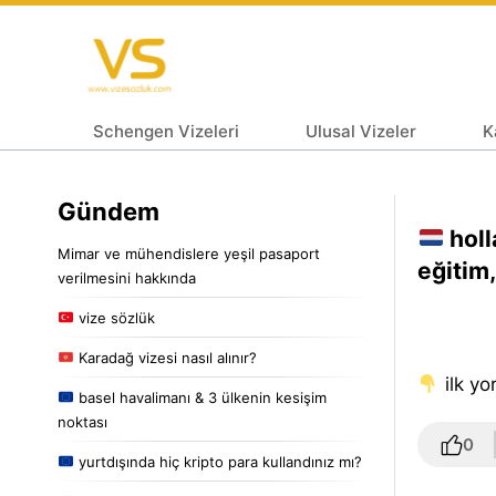
Schengen Vizeleri
Ulusal Vizeler
K
Gündem
holl
Mimar ve mühendislere yeşil pasaport
eğitim,
verilmesini hakkında
vize sözlük
Karadağ vizesi nasıl alınır?
i̇lk y
basel havalimanı & 3 ülkenin kesişim
noktası
0
yurtdışında hiç kripto para kullandınız mı?