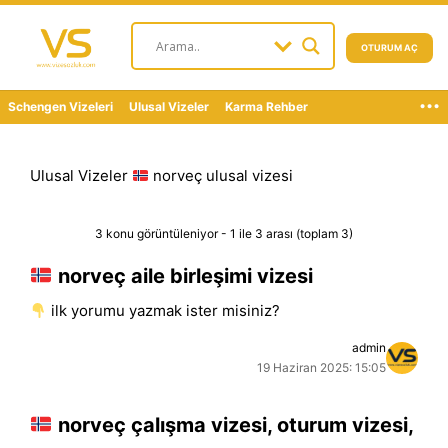
OTURUM AÇ
...
Schengen Vizeleri
Ulusal Vizeler
Karma Rehber
Ulusal Vizeler
norveç ulusal vizesi
3 konu görüntüleniyor - 1 ile 3 arası (toplam 3)
norveç aile birleşimi vizesi
i̇lk yorumu yazmak ister misiniz?
admin
19 Haziran 2025: 15:05
norveç çalışma vizesi, oturum vizesi,