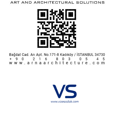
Hakkımızda
KVKK
İletişim
Reklam
Sponsorluk ve İşbirliği
Çerez Politikası