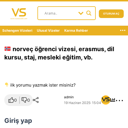
OTURUM AÇ
...
Schengen Vizeleri
Ulusal Vizeler
Karma Rehber
norveç öğrenci vizesi, erasmus, dil
kursu, staj, mesleki eğitim, vb.
i̇lk yorumu yazmak ister misiniz?
⋯
admin
0
0
19 Haziran 2025: 15:04
Giriş yap